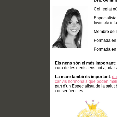
Dra. Gemma
Col·legiat n
Especialista
Invisible infa
Membre de 
Formada en 
Formada en O
Els nens són el més important
:
cura de les dents, ens pot ajudar a
La mare també és important
:
du
canvis hormonals que poden malm
part d'un Especialista de la salut 
conseqüències.