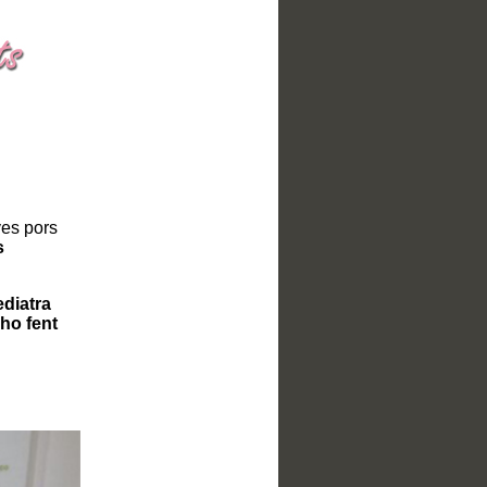
ves pors
s
diatra
ho fent