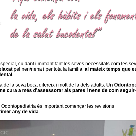
pecial, cuidant i mimant tant les seves necessitats com les se
elaxat
pel nen/nena i per tota la familia,
al mateix temps que e
dental
.
a de la seva boca difereix i molt de la dels adults.
Un Odontope
ne cura a més d'assessorar als pares i nens de com seguir-
Odontopediatría és important començar les revisions
primer any de vida
.