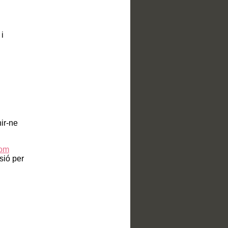
i
nir-ne
com
sió per