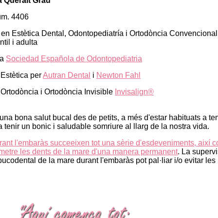
 Queralt Grau
úm. 4406
 en Estètica Dental, Odontopediatría i Ortodòncia Convencional 
ntil i adulta
la
Sociedad Española de Odontopediatria
Estètica per
Autran Dental
i
Newton Fahl
rtodòncia i Ortodòncia Invisible
Invisalign®
 una bona salut bucal des de petits, a més d'estar habituats a te
 tenir un bonic i saludable somriure al llarg de la nostra vida.
rant l'embaràs succeeixen tot una sèrie d'esdeveniments, així 
etre les dents de la mare d'una manera permanent
. La supervi
bucodental de la mare durant l'embaràs pot pal·liar i/o evitar les